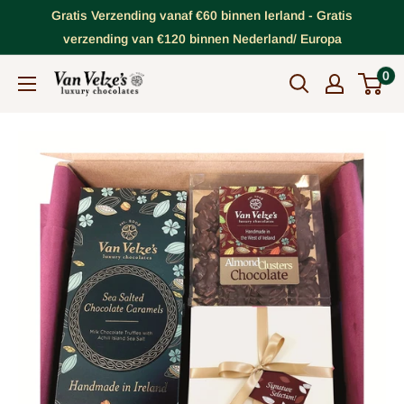
Doorgaan
Gratis Verzending vanaf €60 binnen Ierland - Gratis
naar
verzending van €120 binnen Nederland/ Europa
artikel
0
VanVelze's
Chocolates