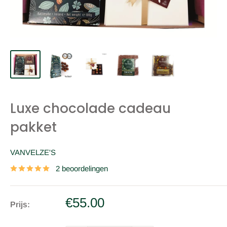
Luxe chocolade cadeau
pakket
VANVELZE'S
2 beoordelingen
Verkoopprijs
€55.00
Prijs: