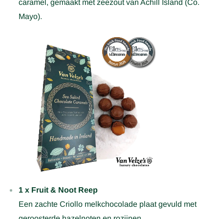
caramel, gemaakt met zeezout van Achill Island (Co.
Mayo).
1 x Fruit & Noot Reep
Een zachte Criollo melkchocolade plaat gevuld met
geroosterde hazelnoten en rozijnen.