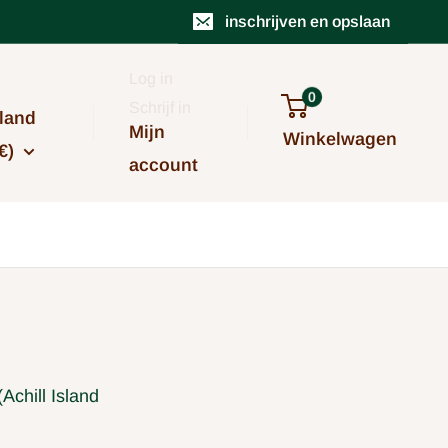
inschrijven en opslaan
Log in
0
Schrijf in
land
Mijn
Winkelwagen
€)
account
Achill Island