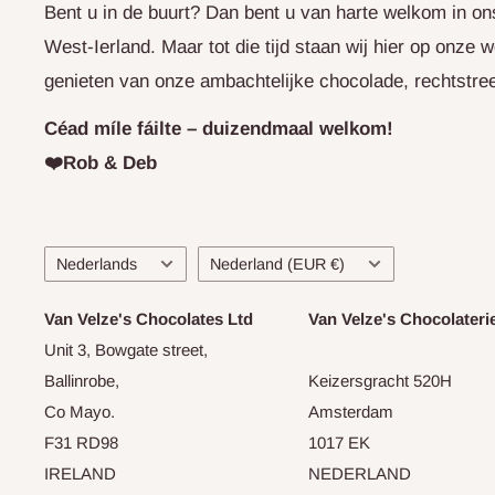
Bent u in de buurt? Dan bent u van harte welkom in ons
West-Ierland. Maar tot die tijd staan wij hier op onze w
genieten van onze ambachtelijke chocolade, rechtstreek
Céad míle fáilte – duizendmaal welkom!
❤️Rob & Deb
Taal
Land/regio
Nederlands
Nederland (EUR €)
Van Velze's Chocolates Ltd
Van Velze's Chocolateri
Unit 3, Bowgate street,
Ballinrobe,
Keizersgracht 520H
Co Mayo.
Amsterdam
F31 RD98
1017 EK
IRELAND
NEDERLAND