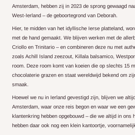
Amsterdam, hebben zij in 2023 de sprong gewaagd naar
West-Ierland – de geboortegrond van Deborah.
Hier, te midden van het idyllische Ierse platteland, wo
met de hand gemaakt. We blijven werken met de aller
Criollo en Trinitario – en combineren deze nu met auth
zoals Achill Island zeezout, Killala balsamico, Westpo
room. Deze room komt van koeien die op slechts 15 m
chocolaterie grazen en staat wereldwijd bekend om zi
smaak.
Hoewel we nu in Ierland gevestigd zijn, blijven we alti
Amsterdam, waar onze reis begon en waar we een gewe
klantenkring hebben opgebouwd – die we altijd in ons 
hebben daar ook nog een klein kantoortje, voornamelijk