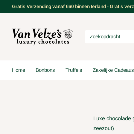
Doorgaan
Gratis Verzending vanaf €60 binnen Ierland - Gratis ve
naar
artikel
VanVelze's
Chocolates
Home
Bonbons
Truffels
Zakelijke Cadeaus
Luxe chocolade g
zeezout)