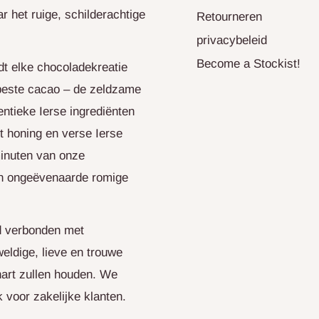
 het ruige, schilderachtige
Retourneren
privacybeleid
Become a Stockist!
rdt elke chocoladekreatie
beste cacao – de zeldzame
entieke Ierse ingrediënten
rt honing en verse Ierse
inuten van onze
jn ongeëvenaarde romige
jd verbonden met
ldige, lieve en trouwe
hart zullen houden. We
 voor zakelijke klanten.